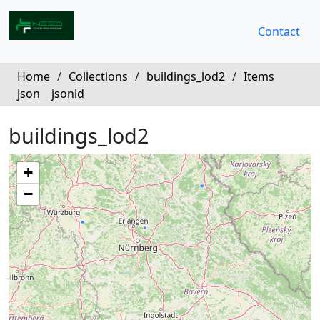
Contact
Home
/
Collections
/
buildings_lod2
/
Items
json
jsonld
buildings_lod2
+
−