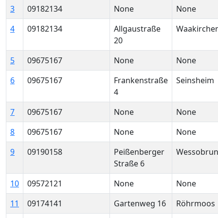
3
09182134
None
None
4
09182134
Allgaustraße
Waakirche
20
5
09675167
None
None
6
09675167
Frankenstraße
Seinsheim
4
7
09675167
None
None
8
09675167
None
None
9
09190158
Peißenberger
Wessobru
Straße 6
10
09572121
None
None
11
09174141
Gartenweg 16
Röhrmoos