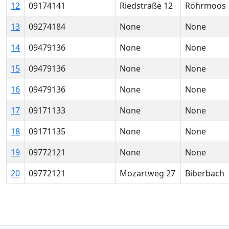
12
09174141
Riedstraße 12
Röhrmoos
13
09274184
None
None
14
09479136
None
None
15
09479136
None
None
16
09479136
None
None
17
09171133
None
None
18
09171135
None
None
19
09772121
None
None
20
09772121
Mozartweg 27
Biberbach