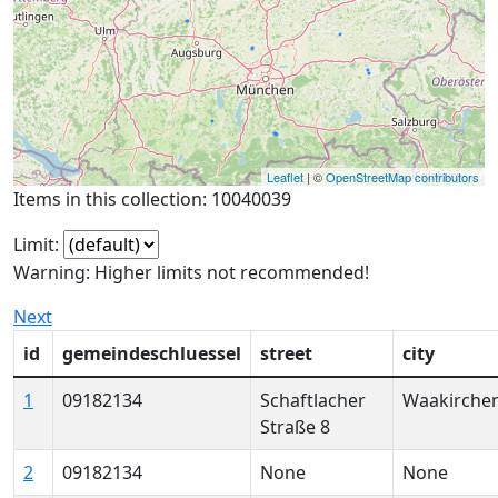
Leaflet
| ©
OpenStreetMap contributors
Items in this collection: 10040039
Limit:
Warning: Higher limits not recommended!
Next
id
gemeindeschluessel
street
city
1
09182134
Schaftlacher
Waakirche
Straße 8
2
09182134
None
None